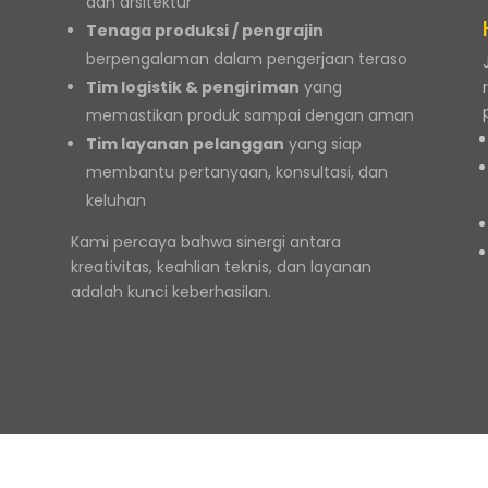
dan arsitektur
Tenaga produksi / pengrajin
berpengalaman dalam pengerjaan teraso
Tim logistik & pengiriman
yang
memastikan produk sampai dengan aman
Tim layanan pelanggan
yang siap
membantu pertanyaan, konsultasi, dan
keluhan
n
Kami percaya bahwa sinergi antara
kreativitas, keahlian teknis, dan layanan
adalah kunci keberhasilan.