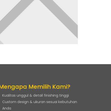
Mengapa Memilih Kami?
Kualitas unggul & detail finishing tinggi
Custom design & ukuran sesuai kebutuhan
Anda