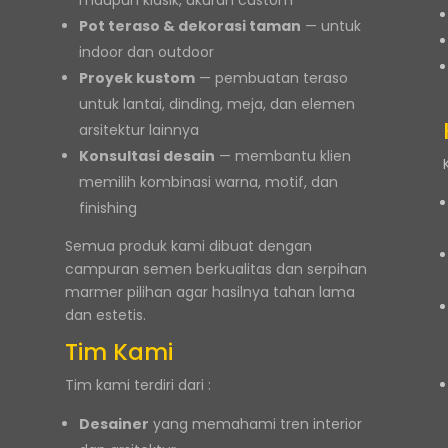
maupun klasik, ukuran custom
Pot teraso & dekorasi taman
— untuk
indoor dan outdoor
Proyek kustom
— pembuatan teraso
untuk lantai, dinding, meja, dan elemen
arsitektur lainnya
Konsultasi desain
— membantu klien
memilih kombinasi warna, motif, dan
finishing
Semua produk kami dibuat dengan
campuran semen berkualitas dan serpihan
marmer pilihan agar hasilnya tahan lama
dan estetis.
Tim Kami
Tim kami terdiri dari :
Desainer
yang memahami tren interior