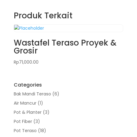
Produk Terkait
Wastafel Teraso Proyek &
Grosir
Rp
71,000.00
Categories
6
Bak Mandi Teraso
6
Produk
1
Air Mancur
1
Produk
3
Pot & Planter
3
Produk
3
Pot Fiber
3
Produk
18
Pot Teraso
18