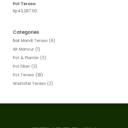
Pot Teraso
Rp
43,287.00
Categories
6
Bak Mandi Teraso
6
Produk
1
Air Mancur
1
Produk
3
Pot & Planter
3
Produk
3
Pot Fiber
3
Produk
18
Pot Teraso
18
Produk
2
Wastafel Teraso
2
Produk